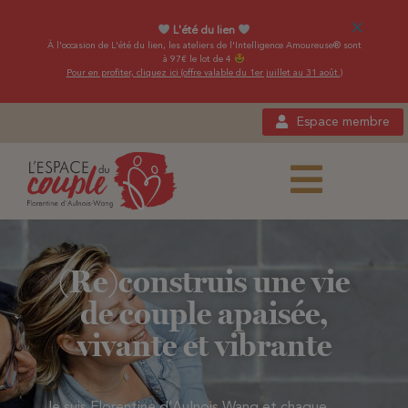
×
L'été du lien
À l'occasion de L'été du lien, les ateliers de l'Intelligence Amoureuse® sont
à 97€ le lot de 4
Pour en profiter,
cliquez ici (offre valable du 1er juillet au 31 août.)
Espace membre
(Re)construis une vie
de couple apaisée,
vivante et vibrante