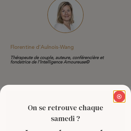
Florentine d’Aulnois-Wang
Thérapeute de couple, auteure, conférencière et
fondatrice de l’Intelligence Amoureuse©
DERNIERS ARTICLES